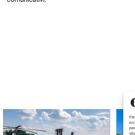
Per
e/o
per
sit