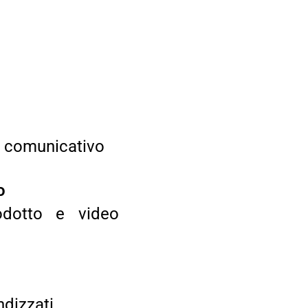
 comunicativo
o
odotto e video
ndizzati