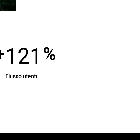
134
+
%
Flusso utenti