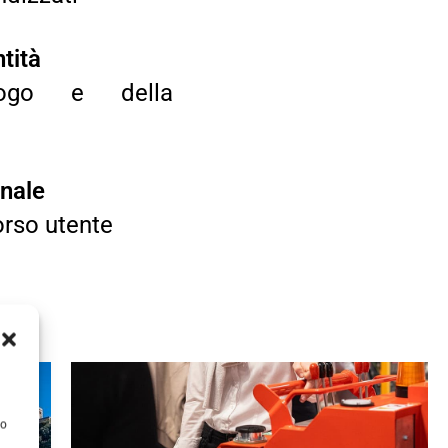
ntità
logo e della
onale
corso utente
to