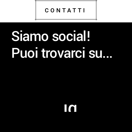
CONTATTI
Siamo social!
Puoi trovarci su...
ig
ig