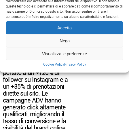
memorizzare e/o accedere alle informazioni del dispositivo. Il consenso a
queste tecnologie ci permetterà di elaborare dati come il comportamento di
navigazione o ID unici su questo sito. Non acconsentire o ritirare il
consenso può influire negativamente su alcune caratteristiche e funzioni.
Accetta
RISULTATI
Nega
In soli sei mesi, le strategie
Visualizza le preferenze
digitali e il nuovo
storytelling visivo hanno
Cookie Policy
Privacy Policy
portato a un +120% di
follower su Instagram e a
un +35% di prenotazioni
dirette sul sito. Le
campagne ADV hanno
generato click altamente
qualificati, migliorando il
tasso di conversione e la
visibilità del brand online.