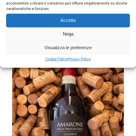
acconsentire o ritirare il consenso può influire negativamente su alcune
Agribirrificio Ca’L’Alba
caratteristiche e funzioni.
BRANDING
SHOOTING
SOCIAL MEDIA
Accetta
Nega
Visualizza le preferenze
Cookie Policy
Privacy Policy